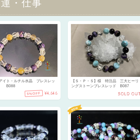
金運・仕事
アイト・ルチル水晶 ブレスレッ
【Ｓ・Ｐ・Ｓ】様 特注品 三大ヒーリ
B088
ングストーンブレスレッド B087
¥4,646
5%OFF
SOLD OU