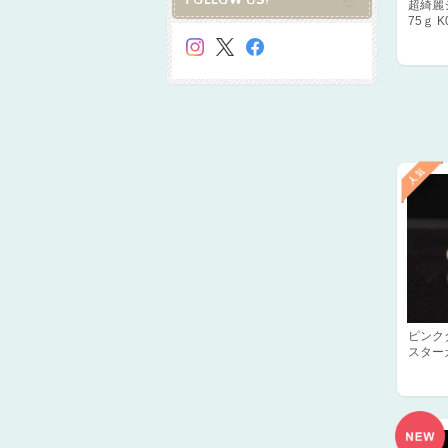
FOLLOW US!
超綺麗
75ｇ K
ピンク
スター