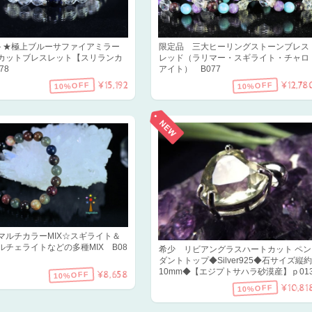
A＋★極上ブルーサファイアミラー
限定品 三大ヒーリングストーンブレス
カットブレスレット【スリランカ
レッド（ラリマー・スギライト・チャロ
78
アイト） B077
¥15,192
¥12,78
10%OFF
10%OFF
マルチカラーMIX☆スギライト＆
ルチェライトなどの多種MIX B08
希少 リビアングラスハートカット ペン
ダントトップ◆Silver925◆石サイズ縦約
10mm◆【エジプトサハラ砂漠産】ｐ01
¥8,658
10%OFF
¥10,81
10%OFF