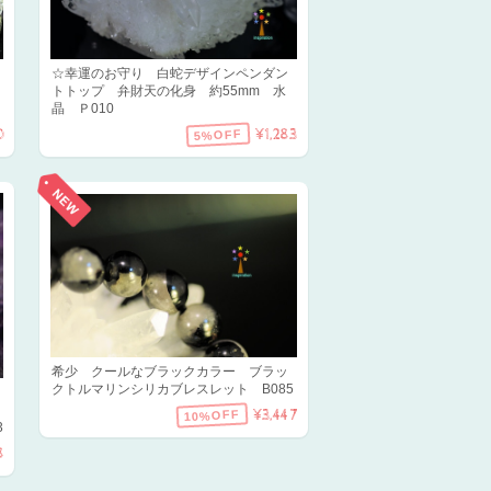
☆幸運のお守り 白蛇デザインペンダン
トトップ 弁財天の化身 約55mm 水
晶 Ｐ010
0
¥1,283
5%OFF
希少 クールなブラックカラー ブラッ
クトルマリンシリカブレスレット B085
¥3,447
10%OFF
3
8