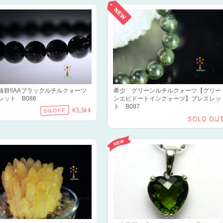
抜群!!AAブラックルチルクォーツ
希少 グリーンルチルクォーツ【グリー
レット B086
ンエピドートインクォーツ】ブレスレッ
ト B087
¥3,344
5%OFF
SOLD OU