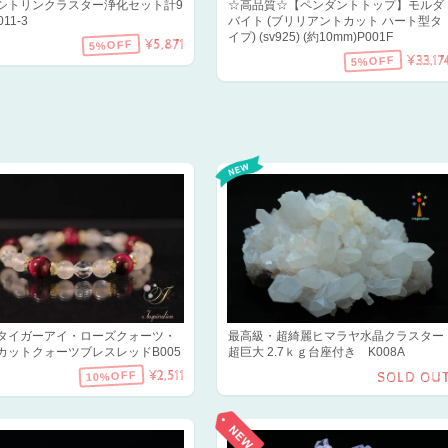
シトリンクラスター浄化セット計9
☆高品質☆【ペンダントトップ】モルダ
011-3
バイト (ブリリアントカット ハート型タ
イプ) (sv925) (約10mm)P001F
¥5,871
5%OFF
¥33,17
5%OFF
タイガーアイ・ローズクォーツ・
最高級・超綺麗ヒマラヤ水晶クラスター
カットクォーツブレスレッドB005
超巨大 2.7ｋｇ台座付き K008A
¥2,511
10%OFF
SOLD OU