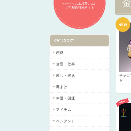
6,000円以上お買い上げ
で宅配送料無料！！
CATEGORY
恋愛
金運・仕事
癒し・健康
チャロ
ド 
魔よけ
幸運・開運
アイテム
ペンダント