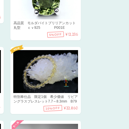
4
高品質 モルダバイトブリリアンカット
丸型 ｃｖ925 P001E
¥12,236
5%OFF
特別奉仕品 限定1個 希少価値 リビア
ングラスブレスレット7.7～8.3mm B79
¥22,860
10%OFF
T