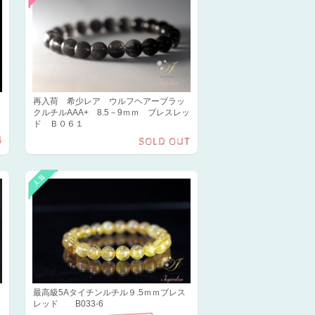
再入荷 希少レア ウルフヘアーブラッ
クルチルAAA+ 8.5－9ｍｍ ブレスレッ
ド Ｂ０６１
4
SOLD OUT
最高級5Aタイチンルチル９.5ｍｍブレス
レッド B033-6