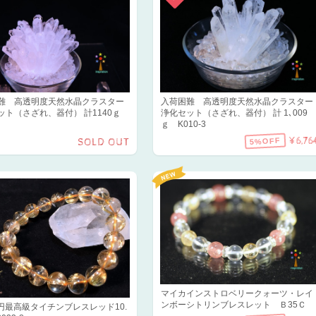
難 高透明度天然水晶クラスター
入荷困難 高透明度天然水晶クラスター
ット（さざれ、器付） 計1140ｇ
浄化セット（さざれ、器付） 計 1､009
ｇ K010-3
¥6,76
5%OFF
SOLD OUT
マイカインストロベリークォーツ・レイ
ンボーシトリンブレスレット Ｂ35Ｃ
0円最高級タイチンブレスレッド10.