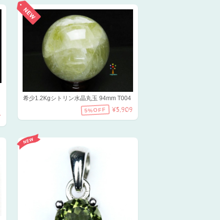
希少1.2Kgシトリン水晶丸玉 94mm T004
¥5,909
5%OFF
T