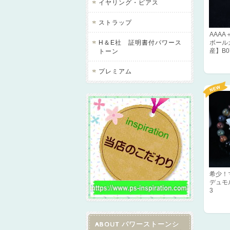
イヤリング・ピアス
ストラップ
AAA
ボール
H＆E社 証明書付パワース
産】B0
トーン
プレミアム
希少！
デュモ
3
ABOUT パワーストーンシ