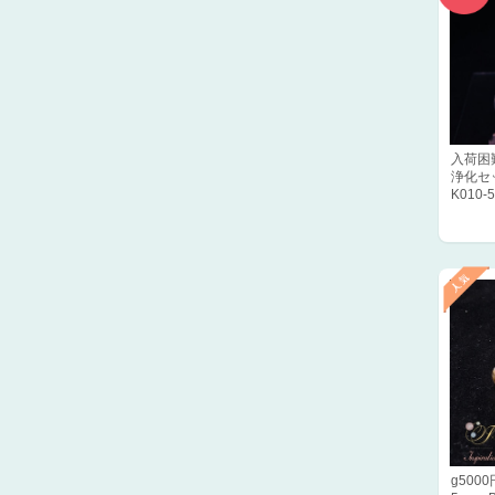
入荷困
浄化セ
K010-5
g500