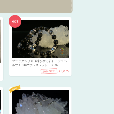
ブラックシリカ（神が宿る石）・テラヘ
ルツ１０mmブレスレット B076
¥3,825
10%OFF
T