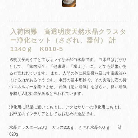
入荷困難 高透明度天然水晶クラスタ
ー浄化セット（さざれ、器付） 計
1140ｇ K010-5
透明度が高くてとてもキレイな天然白水晶です。 白水晶はお守り
として、「家内安全」「健康運」「魔よけ」に、 とても効果があ
ると言われています。 また、人間の体に悪影響を及ぼす電磁波を
よける力があるそうです。 水晶の基本形状で、その尖端に石の持
つエネルギーを集中させ、 邪気（悪い運気）をはらい、良い運気
を取り込む効果があると言われています。
浄化用に部屋に置いてもよし、アクセサリーの浄化用にもよし
お部屋のインテリアとしてもお勧めの逸品です。
水晶クラスター520ｇ ガラス210ｇ、さざれ水晶400 ｇ 計
620g