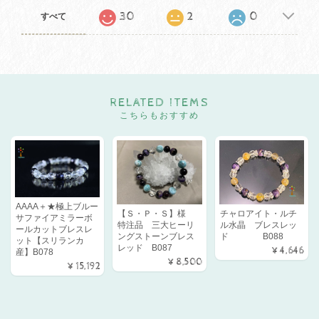
30
2
0
すべて
RELATED ITEMS
こちらもおすすめ
AAAA＋★極上ブルー
【Ｓ・Ｐ・Ｓ】様
チャロアイト・ルチ
サファイアミラーボ
特注品 三大ヒーリ
ル水晶 ブレスレッ
ールカットブレスレ
ングストーンブレス
ド B088
ット【スリランカ
レッド B087
¥4,646
産】B078
¥8,500
¥15,192