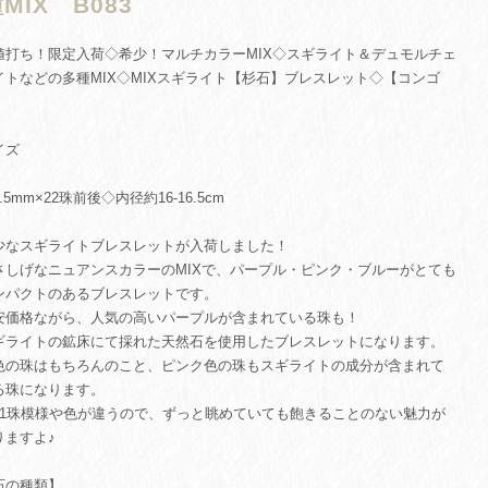
MIX B083
値打ち！限定入荷◇希少！マルチカラーMIX◇スギライト＆デュモルチェ
イトなどの多種MIX◇MIXスギライト【杉石】ブレスレット◇【コンゴ
】
イズ
.5mm×22珠前後◇内径約16-16.5cm
少なスギライトブレスレットが入荷しました！
さしげなニュアンスカラーのMIXで、パープル・ピンク・ブルーがとても
ンパクトのあるブレスレットです。
安価格ながら、人気の高いパープルが含まれている珠も！
ギライトの鉱床にて採れた天然石を使用したブレスレットになります。
色の珠はもちろんのこと、ピンク色の珠もスギライトの成分が含まれて
る珠になります。
珠1珠模様や色が違うので、ずっと眺めていても飽きることのない魅力が
りますよ♪
石の種類】