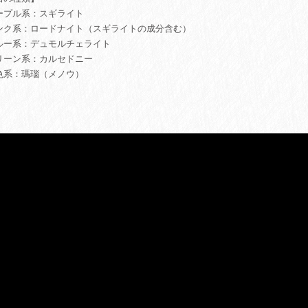
ープル系：スギライト
ンク系：ロードナイト（スギライトの成分含む）
ルー系：デュモルチェライト
リーン系：カルセドニー
色系：瑪瑙（メノウ）