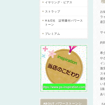
種
イヤリング・ピアス
ストラップ
お
ラ
H＆E社 証明書付パワース
産
トーン
サ
プレミアム
約8
希
や
イ
激
ス
紫
い
1
あ
ABOUT パワーストーンシ
【