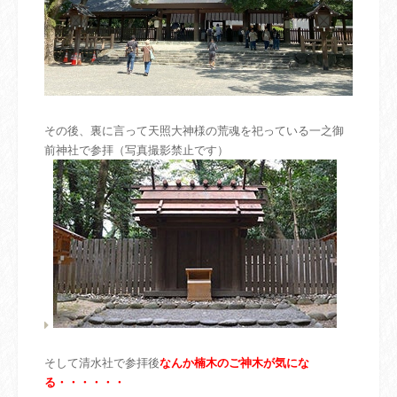
その後、裏に言って天照大神様の荒魂を祀っている一之御
前神社で参拝（写真撮影禁止です）
そして清水社で参拝後
なんか楠木のご神木が気にな
る・・・・・・