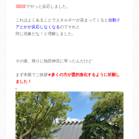
3回目
でやっと反応しました。
これはよくあることでエネルギーが高まってくると
自動ド
アとかが反応しなくなる
のでそれと
同じ現象だな！と理解しました。
その後、帰りに熱田神宮に寄ったんだけど
まず本殿でご挨拶
※多くの方が霊的進化するように祈願し
ました！