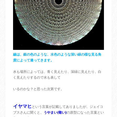
線は、銀の色のような、水色のような深い緑の様な見る角
度によって違ってきます。
水も場所によっては、青く見えたり、深緑に見えたり、白
く見えたりするので水も表して
いるのかな？と思った次第です。
イヤマヒ
という言葉が記載してありましたが、ジェイコ
ブスさんに聞くと、
うやまい(敬い)
の原型になった言葉とい