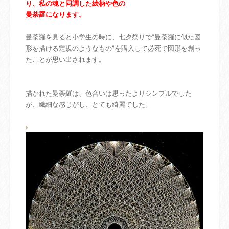
り、私の魂と同調した絵柄や色の
曼荼羅になります。
曼荼羅を見ると小学生の時に、七夕祭りで”曼荼羅に似た図
形を描ける定規のようなもの”を購入して必死で図形を創っ
たことが思い出されます。
描かれた曼荼羅は、色合いは思ったよりシンプルでした
が、繊細な感じがし、とても綺麗でした。