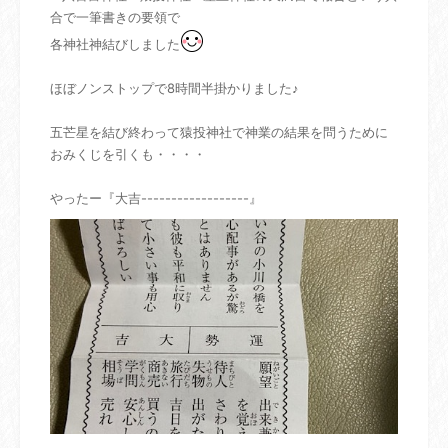
合で一筆書きの要領で
各神社神結びしました
ほぼノンストップで8時間半掛かりました♪
五芒星を結び終わって猿投神社で神業の結果を問うために
おみくじを引くも・・・・
やったー『大吉------------------』