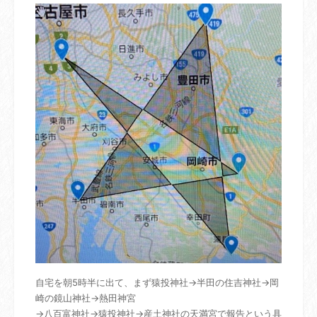
自宅を朝5時半に出て、まず猿投神社→半田の住吉神社→岡
崎の鏡山神社→熱田神宮
→八百富神社→猿投神社→産土神社の天満宮で報告という具