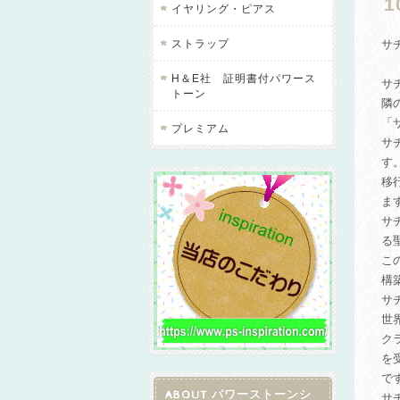
イヤリング・ピアス
ストラップ
サ
H＆E社 証明書付パワース
サ
トーン
隣
「
プレミアム
サ
す
移
ま
サ
る
こ
構
サ
世
ク
を
で
ABOUT パワーストーンシ
サ