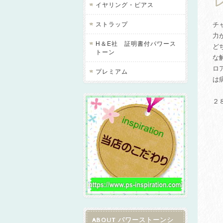
レ
イヤリング・ピアス
ストラップ
チ
力
H＆E社 証明書付パワース
ど
トーン
な
ロ
プレミアム
は
２
ABOUT パワーストーンシ