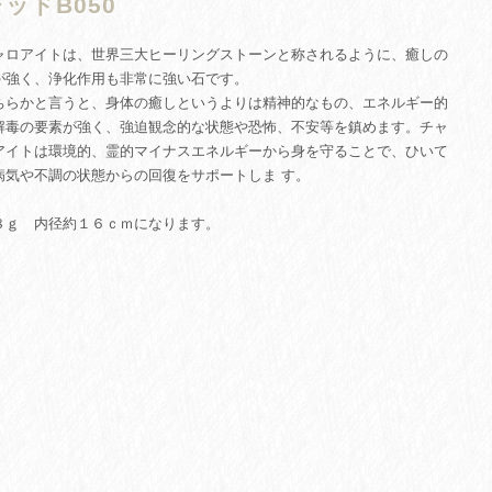
ッドB050
ャロアイトは、世界三大ヒーリングストーンと称されるように、癒しの
が強く、浄化作用も非常に強い石です。
ちらかと言うと、身体の癒しというよりは精神的なもの、エネルギー的
解毒の要素が強く、強迫観念的な状態や恐怖、不安等を鎮めます。チャ
アイトは環境的、霊的マイナスエネルギーから身を守ることで、ひいて
病気や不調の状態からの回復をサポートしま す。
８ｇ 内径約１６ｃｍになります。