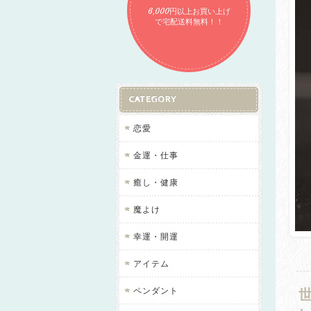
6,000円以上お買い上げ
で宅配送料無料！！
CATEGORY
恋愛
金運・仕事
癒し・健康
魔よけ
幸運・開運
アイテム
ペンダント