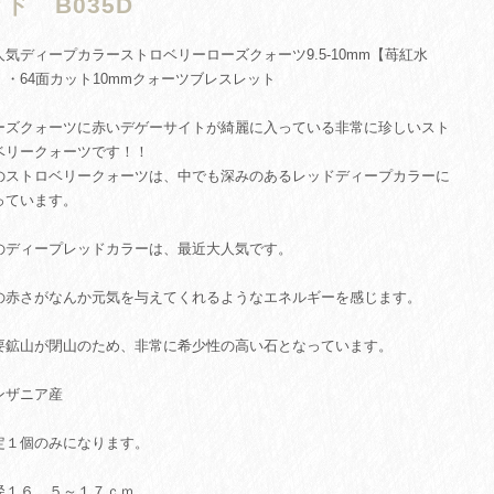
ド B035D
人気ディープカラーストロベリーローズクォーツ9.5-10mm【苺紅水
】・64面カット10mmクォーツブレスレット
ーズクォーツに赤いデゲーサイトが綺麗に入っている非常に珍しいスト
ベリークォーツです！！
のストロベリークォーツは、中でも深みのあるレッドディープカラーに
っています。
のディープレッドカラーは、最近大人気です。
の赤さがなんか元気を与えてくれるようなエネルギーを感じます。
要鉱山が閉山のため、非常に希少性の高い石となっています。
ンザニア産
定１個のみになります。
径１６．５～１７ｃｍ