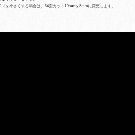
イズを小さくする場合は、64面カット10mmを8mmに変更します。