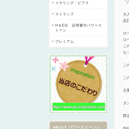
ッ
イヤリング・ピアス
ストラップ
大
晶
H＆E社 証明書付パワース
トーン
ロ
ロ
プレミアム
こ
な
こ
こ
主
タ
限
ABOUT パワーストーンシ
内