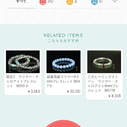
30
2
0
すべて
RELATED ITEMS
こちらもおすすめ
限定2 ラリマー・チ
超最高級ラリマー9.5
三大ヒーリングスト
ャロアイトブレスレ
mmブレスレッド B04
ーン ラリマー・チ
ット B050-3
7-5
ャロアイト8mmブレ
スレッド B077B
¥3,382
¥32,130
¥8,265