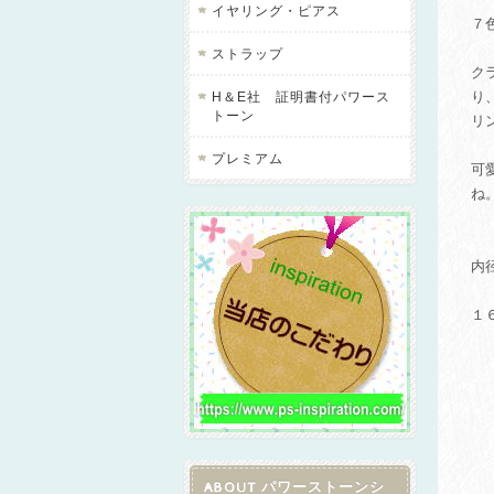
イヤリング・ピアス
７
ストラップ
ク
り
H＆E社 証明書付パワース
トーン
リ
プレミアム
可
ね
内
１
ABOUT パワーストーンシ