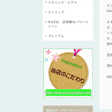
イヤリング・ピアス
オ
A
ストラップ
オ
H＆E社 証明書付パワース
トーン
す
ヘ
プレミアム
す
精
霊
男
内
ABOUT パワーストーンシ