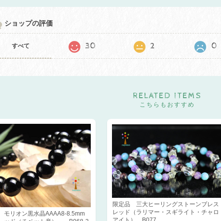
ショップの評価
30
2
0
すべて
RELATED ITEMS
こちらもおすすめ
限定品 三大ヒーリングストーンブレス
レッド（ラリマー・スギライト・チャロ
モリオン黒水晶AAAA8-8.5mm
アイト） B077