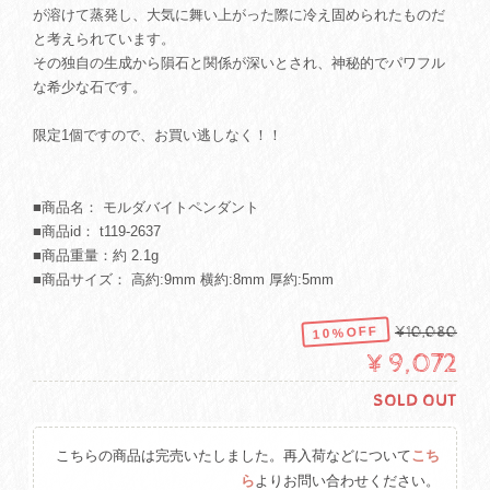
が溶けて蒸発し、大気に舞い上がった際に冷え固められたものだ
と考えられています。
その独自の生成から隕石と関係が深いとされ、神秘的でパワフル
な希少な石です。
限定1個ですので、お買い逃しなく！！
■商品名： モルダバイトペンダント
■商品id： t119-2637
■商品重量：約 2.1g
■商品サイズ： 高約:9mm 横約:8mm 厚約:5mm
10%OFF
¥10,080
¥9,072
SOLD OUT
こちらの商品は完売いたしました。再入荷などについて
こち
ら
よりお問い合わせください。