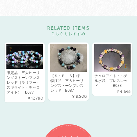
RELATED ITEMS
こちらもおすすめ
限定品 三大ヒーリ
【Ｓ・Ｐ・Ｓ】様
チャロアイト・ルチ
ングストーンブレス
特注品 三大ヒーリ
ル水晶 ブレスレッ
レッド（ラリマー・
ングストーンブレス
ド B088
スギライト・チャロ
レッド B087
¥4,646
アイト） B077
¥8,500
¥12,780